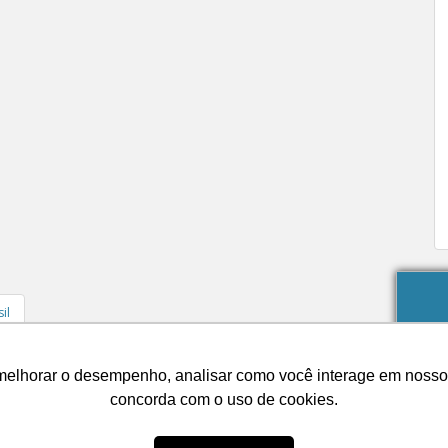
.
il
Quais são as reais economias com o uso de energia solar térmica?
melhorar o desempenho, analisar como você interage em nosso sit
concorda com o uso de cookies.