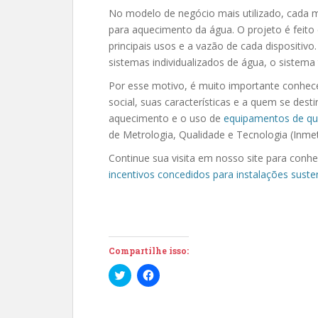
No modelo de negócio mais utilizado, cada m
para aquecimento da água. O projeto é feito
principais usos e a vazão de cada dispositi
sistemas individualizados de água, o sistema
Por esse motivo, é muito importante conhece
social, suas características e a quem se des
aquecimento e o uso de
equipamentos de qu
de Metrologia, Qualidade e Tecnologia (Inmet
Continue sua visita em nosso site para conh
incentivo
s concedidos para instalações suste
Compartilhe isso:
C
C
l
l
i
i
q
q
u
u