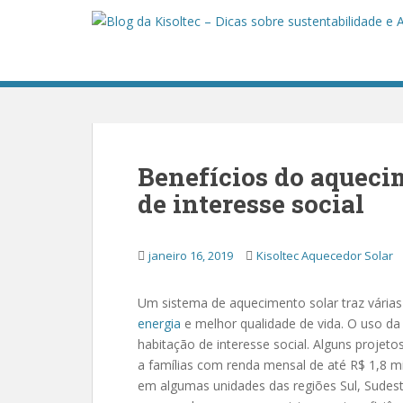
S
k
i
p
t
o
m
a
Benefícios do aqueci
i
n
de interesse social
c
o
janeiro 16, 2019
Kisoltec Aquecedor Solar
n
t
e
Um sistema de aquecimento solar traz vári
n
energia
e melhor qualidade de vida. O uso d
t
habitação de interesse social. Alguns projet
a famílias com renda mensal de até R$ 1,8 mi
em algumas unidades das regiões Sul, Sudeste