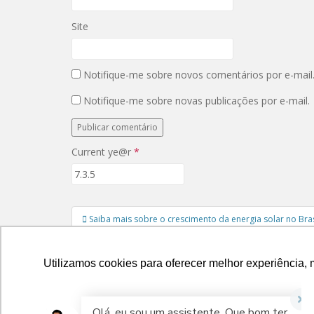
v
o
a
v
j
a
Site
a
j
n
a
e
n
l
e
a
l
Notifique-me sobre novos comentários por e-mail
)
a
)
Notifique-me sobre novas publicações por e-mail.
Current ye@r
*
Navegação
Saiba mais sobre o crescimento da energia solar no Bras
de
Post
Utilizamos cookies para oferecer melhor experiência, 