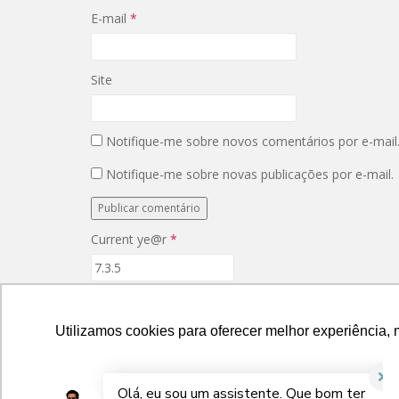
e
e
E-mail
*
m
e
n
m
o
n
v
o
a
v
j
a
Site
a
j
n
a
e
n
l
e
a
l
Notifique-me sobre novos comentários por e-mail
)
a
)
Notifique-me sobre novas publicações por e-mail.
Current ye@r
*
Navegação
Dicas essenciais para colocar cloro em piscinas
Utilizamos cookies para oferecer melhor experiência, 
de
Post