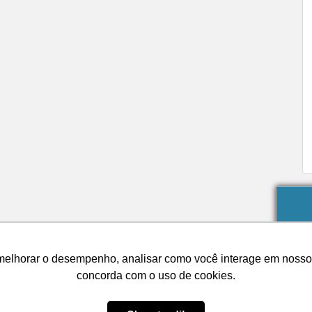
.
IPTU Verde: conheça essa iniciativa e saiba como participar!
melhorar o desempenho, analisar como você interage em nosso sit
concorda com o uso de cookies.