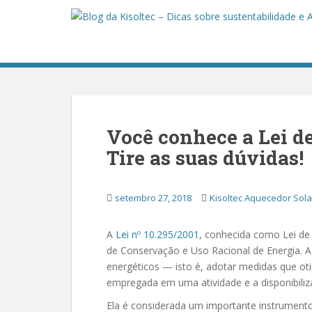
S
k
i
p
t
o
m
a
Você conhece a Lei de
i
n
Tire as suas dúvidas!
c
o
setembro 27, 2018
Kisoltec Aquecedor Sola
n
t
e
A
Lei nº 10.295/2001
, conhecida como Lei de E
n
de Conservação e Uso Racional de Energia. A 
t
energéticos — isto é, adotar medidas que ot
empregada em uma atividade e a disponibiliza
Ela é considerada um importante instrumento