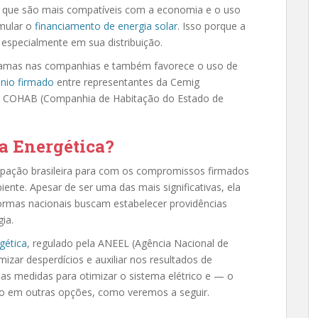
 já que são mais compatíveis com a economia e o uso
imular o
financiamento de energia solar
. Isso porque a
 especialmente em sua distribuição.
ramas nas companhias e também favorece o uso de
nio firmado
entre representantes da Cemig
da COHAB (Companhia de Habitação do Estado de
ia Energética?
ocupação brasileira para com os compromissos firmados
nte. Apesar de ser uma das mais significativas, ela
e normas nacionais buscam estabelecer providências
ia.
gética
, regulado pela ANEEL (Agência Nacional de
imizar desperdícios e auxiliar nos resultados de
das medidas para otimizar o sistema elétrico e — o
o em outras opções, como veremos a seguir.