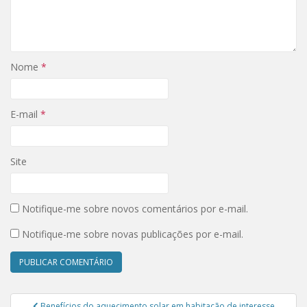
)
Nome
*
E-mail
*
Site
Notifique-me sobre novos comentários por e-mail.
Notifique-me sobre novas publicações por e-mail.
Navegação de Post
Benefícios do aquecimento solar em habitação de interesse