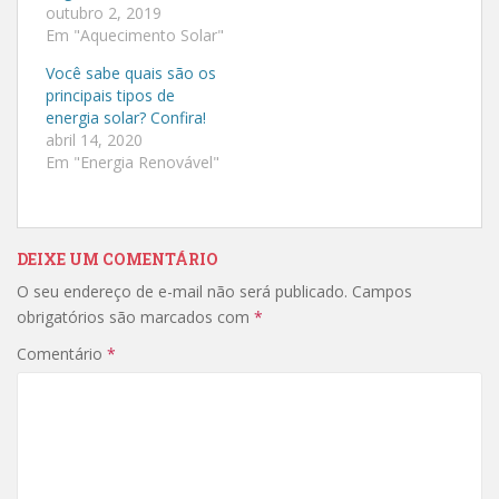
a
a
outubro 2, 2019
r
r
Em "Aquecimento Solar"
t
t
i
i
l
l
Você sabe quais são os
h
h
a
a
principais tipos de
r
r
energia solar? Confira!
n
n
o
o
abril 14, 2020
T
F
Em "Energia Renovável"
w
a
i
c
t
e
t
b
e
o
r
o
(
k
DEIXE UM COMENTÁRIO
a
(
b
a
O seu endereço de e-mail não será publicado.
Campos
r
b
e
r
obrigatórios são marcados com
*
e
e
m
e
Comentário
n
*
m
o
n
v
o
a
v
j
a
a
j
n
a
e
n
l
e
a
l
)
a