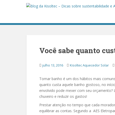
S
k
i
p
t
o
m
a
Você sabe quanto cus
i
n
c
julho 13, 2016
Kisoltec Aquecedor Solar
o
n
Tomar banho é um dos hábitos mais comuns e
t
quanto custa aquele banho gostoso, no iníci
e
envolvido pode mexer com seu orçamento? L
n
chuveiro e reduzir os gastos!
t
Prestar atenção no tempo que cada morador d
equilibrar as contas. Segundo a AES Eletropa