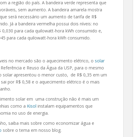
 com a região do país. A bandeira verde representa que
avoráveis, sem aumento. A bandeira amarela mostra
 que será necessário um aumento de tarifa de R$
do. Já a bandeira vermelha possui dois níveis: no
$ 0,030 para cada quilowatt-hora kWh consumido e,
045 para cada quilowatt-hora kWh consumido.
íveis no mercado são o aquecimento elétrico, o
solar
de Referência e Reuso da Água da USP, para o mesmo
o solar apresentou o menor custo, de R$ 0,35 em um
sai por R$ 0,58 e o aquecimento elétrico é o mais
 banho.
ecimento solar em uma construção não é mais um
anhias como a
Kisol
instalam equipamentos que
nomia no uso de energia.
nho, saiba mais sobre como economizar água e
o
sobre o tema em nosso blog.