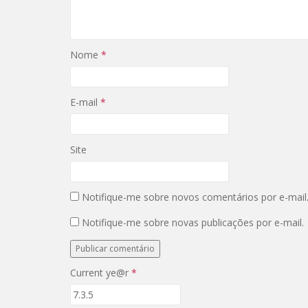
i
c
t
e
t
b
e
o
r
o
(
k
Nome
*
a
(
b
a
r
b
e
r
e
e
E-mail
*
m
e
n
m
o
n
v
o
a
v
j
a
Site
a
j
n
a
e
n
l
e
a
l
Notifique-me sobre novos comentários por e-mail
)
a
)
Notifique-me sobre novas publicações por e-mail.
Current ye@r
*