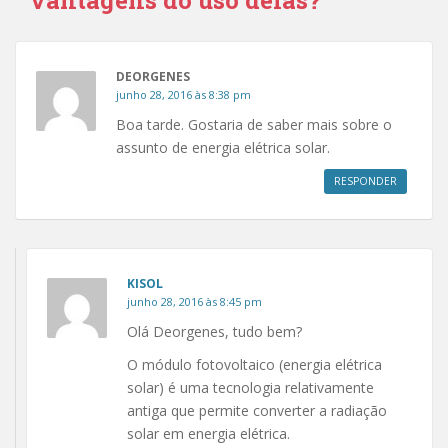
e
e
m
e
n
m
o
n
v
o
a
v
DEORGENES
j
a
a
j
junho 28, 2016 às 8:38 pm
n
a
e
n
Boa tarde. Gostaria de saber mais sobre o
l
e
a
l
assunto de energia elétrica solar.
)
a
)
RESPONDER
KISOL
junho 28, 2016 às 8:45 pm
Olá Deorgenes, tudo bem?
O módulo fotovoltaico (energia elétrica
solar) é uma tecnologia relativamente
antiga que permite converter a radiação
solar em energia elétrica.