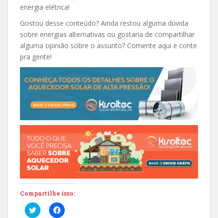
energia elétrica!
Gostou desse conteúdo? Ainda restou alguma dúvida
sobre energias alternativas ou gostaria de compartilhar
alguma opinião sobre o assunto? Comente aqui e conte
pra gente!
Compartilhe isso:
C
C
l
l