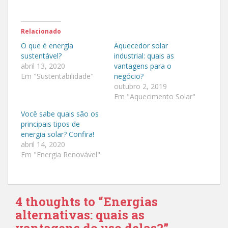
i
i
q
q
u
u
e
e
p
p
Relacionado
a
a
r
r
O que é energia
Aquecedor solar
a
a
sustentável?
industrial: quais as
c
c
o
o
abril 13, 2020
vantagens para o
m
m
Em "Sustentabilidade"
negócio?
p
p
a
a
outubro 2, 2019
r
r
t
t
Em "Aquecimento Solar"
i
i
l
l
Você sabe quais são os
h
h
a
a
principais tipos de
r
r
energia solar? Confira!
n
n
o
o
abril 14, 2020
T
F
Em "Energia Renovável"
w
a
i
c
t
e
t
b
e
o
r
o
(
k
4 thoughts to “Energias
a
(
b
a
alternativas: quais as
r
b
e
r
vantagens do uso delas?”