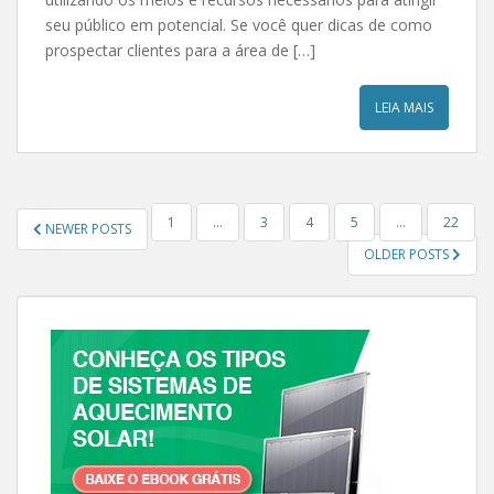
seu público em potencial. Se você quer dicas de como
prospectar clientes para a área de […]
LEIA MAIS
NAVEGAÇÃO POR POSTS
1
…
3
4
5
…
22
NEWER POSTS
OLDER POSTS