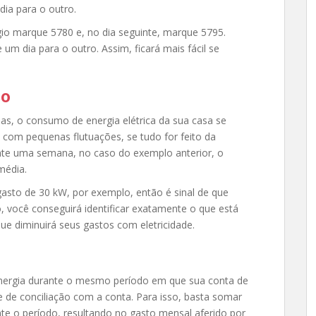
dia para o outro.
io marque 5780 e, no dia seguinte, marque 5795.
 dia para o outro. Assim, ficará mais fácil se
co
as, o consumo de energia elétrica da sua casa se
om pequenas flutuações, se tudo for feito da
nte uma semana, no caso do exemplo anterior, o
média.
asto de 30 kW, por exemplo, então é sinal de que
, você conseguirá identificar exatamente o que está
ue diminuirá seus gastos com eletricidade.
e energia durante o mesmo período em que sua conta de
e de conciliação com a conta. Para isso, basta somar
te o período, resultando no gasto mensal aferido por