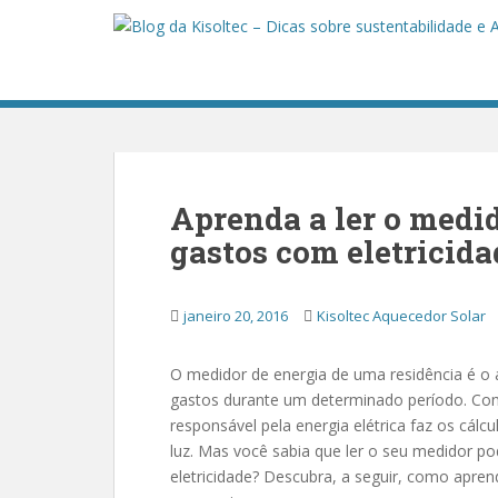
S
k
i
p
t
o
m
a
Aprenda a ler o medid
i
n
gastos com eletricida
c
o
janeiro 20, 2016
Kisoltec Aquecedor Solar
n
t
e
O medidor de energia de uma residência é o 
n
gastos durante um determinado período. Co
t
responsável pela energia elétrica faz os cál
luz. Mas você sabia que ler o seu medidor p
eletricidade? Descubra, a seguir, como apren