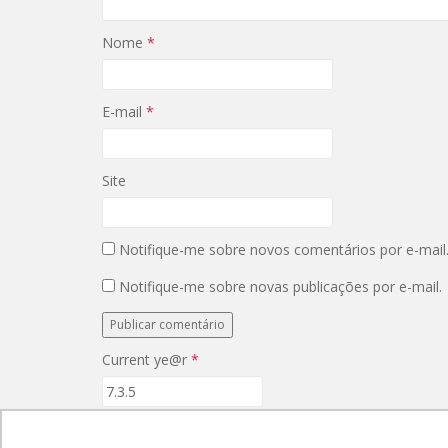
b
a
r
b
e
r
Nome
*
e
e
m
e
n
m
o
n
v
o
E-mail
*
a
v
j
a
a
j
n
a
e
n
l
e
Site
a
l
)
a
)
Notifique-me sobre novos comentários por e-mail
Notifique-me sobre novas publicações por e-mail.
Current ye@r
*