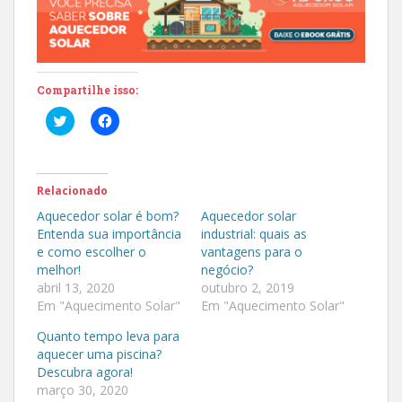
Compartilhe isso:
C
C
l
l
i
i
q
q
u
u
e
e
p
p
Relacionado
a
a
r
r
Aquecedor solar é bom?
Aquecedor solar
a
a
Entenda sua importância
industrial: quais as
c
c
o
o
e como escolher o
vantagens para o
m
m
melhor!
negócio?
p
p
a
a
abril 13, 2020
outubro 2, 2019
r
r
Em "Aquecimento Solar"
t
t
Em "Aquecimento Solar"
i
i
l
l
Quanto tempo leva para
h
h
a
a
aquecer uma piscina?
r
r
Descubra agora!
n
n
o
o
março 30, 2020
T
F