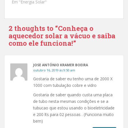
Em "Energia Solar"
w
a
i
c
t
e
t
b
e
o
r
o
(
k
2 thoughts to “Conheça o
a
(
b
a
aquecedor solar a vácuo e saiba
r
b
e
r
como ele funciona!”
e
e
m
e
n
m
o
n
v
o
a
v
JOSE ANTÓNIO KRAMER BOEIRA
j
a
a
j
outubro 16, 2019 às 9:50 am
n
a
e
n
Gostaria de saber eu tenho uma de 2000 X
l
e
a
l
1000 com tubulação cobre e vidro
)
a
)
Gostaria de saber quando custa uma placa
de tubo nesta mesmas condições e se a
tubucao que estou usando o bioeletricidade
e 200 lts para 02 pessoas . (Funciona muito
bem)