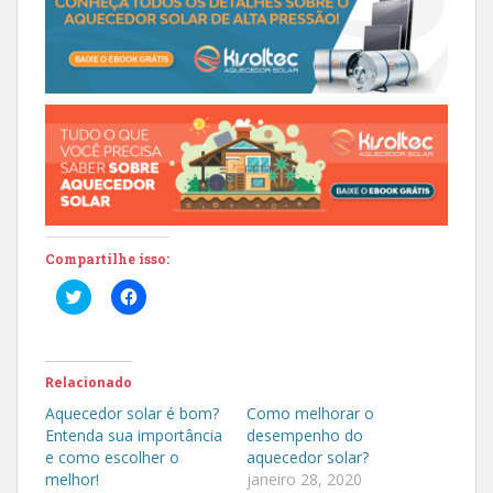
Compartilhe isso:
C
C
l
l
i
i
q
q
u
u
e
e
p
p
Relacionado
a
a
r
r
Aquecedor solar é bom?
Como melhorar o
a
a
Entenda sua importância
desempenho do
c
c
o
o
e como escolher o
aquecedor solar?
m
m
melhor!
janeiro 28, 2020
p
p