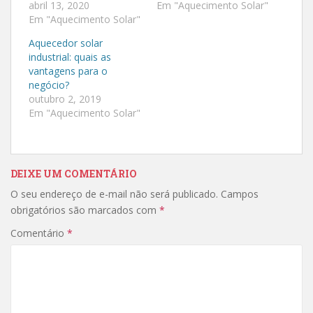
a
a
abril 13, 2020
Em "Aquecimento Solar"
r
r
Em "Aquecimento Solar"
t
t
i
i
l
l
Aquecedor solar
h
h
a
a
industrial: quais as
r
r
vantagens para o
n
n
o
o
negócio?
T
F
outubro 2, 2019
w
a
i
c
Em "Aquecimento Solar"
t
e
t
b
e
o
r
o
(
k
a
(
DEIXE UM COMENTÁRIO
b
a
r
b
e
r
O seu endereço de e-mail não será publicado.
Campos
e
e
obrigatórios são marcados com
m
e
*
n
m
o
n
Comentário
*
v
o
a
v
j
a
a
j
n
a
e
n
l
e
a
l
)
a