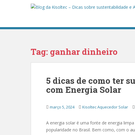
S
k
i
p
t
o
m
Tag:
ganhar dinheiro
a
i
n
c
5 dicas de como ter s
o
n
com Energia Solar
t
e
n
março 5, 2024
Kisoltec Aquecedor Solar
t
A energia solar é uma fonte de energia limp
popularidade no Brasil. Bem como, com o a