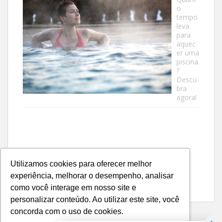
o
tempo
leva
para
aquec
er uma
piscina
?
Descu
bra
agora!
Utilizamos cookies para oferecer melhor
experiência, melhorar o desempenho, analisar
como você interage em nosso site e
personalizar conteúdo. Ao utilizar este site, você
concorda com o uso de cookies.