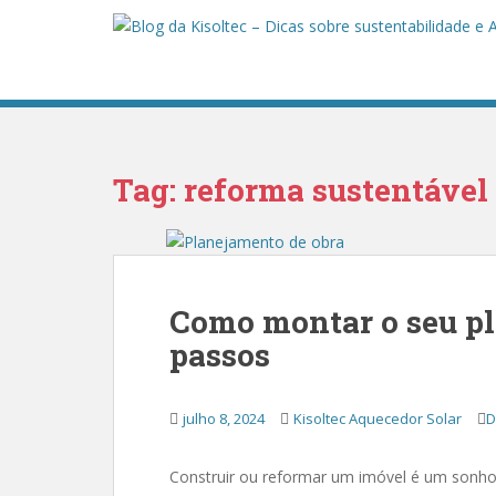
S
k
i
p
t
o
m
Tag:
reforma sustentável
a
i
n
c
o
Como montar o seu pl
n
t
passos
e
n
t
julho 8, 2024
Kisoltec Aquecedor Solar
D
Construir ou reformar um imóvel é um sonho