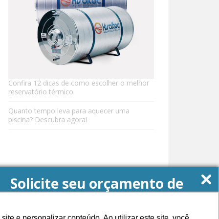
Confira 12 dicas de como escolher o melhor
reservatório térmico
Quanto tempo leva para aquecer uma
piscina? Descubra agora!
Solicite seu orçamento de
Energia Solar agora!
e e personalizar conteúdo. Ao utilizar este site, você