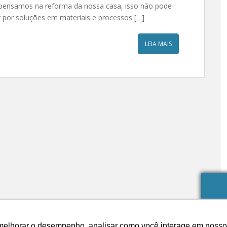
pensamos na reforma da nossa casa, isso não pode
r por soluções em materiais e processos […]
LEIA MAIS
melhorar o desempenho, analisar como você interage em nosso sit