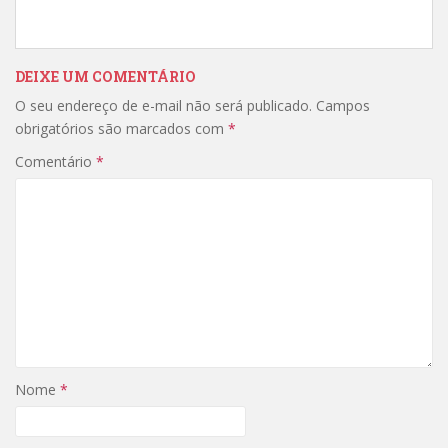
t
b
e
o
r
o
(
k
a
(
DEIXE UM COMENTÁRIO
b
a
r
b
e
r
O seu endereço de e-mail não será publicado.
Campos
e
e
obrigatórios são marcados com
m
e
*
n
m
o
n
Comentário
*
v
o
a
v
j
a
a
j
n
a
e
n
l
e
a
l
)
a
)
Nome
*