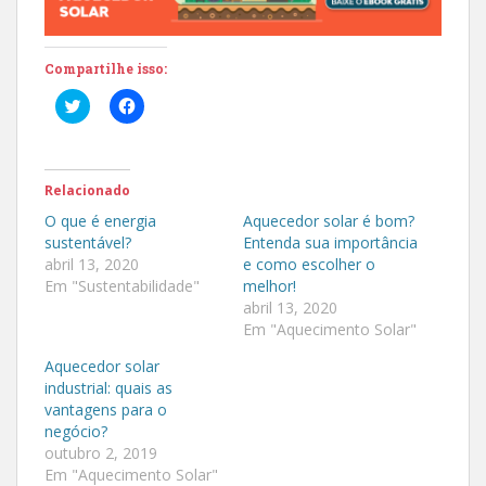
Compartilhe isso:
C
C
l
l
i
i
q
q
u
u
e
e
p
p
Relacionado
a
a
r
r
O que é energia
Aquecedor solar é bom?
a
a
sustentável?
Entenda sua importância
c
c
o
o
abril 13, 2020
e como escolher o
m
m
Em "Sustentabilidade"
melhor!
p
p
a
a
abril 13, 2020
r
r
t
t
Em "Aquecimento Solar"
i
i
l
l
Aquecedor solar
h
h
a
a
industrial: quais as
r
r
vantagens para o
n
n
o
o
negócio?
T
F
outubro 2, 2019
w
a
i
c
Em "Aquecimento Solar"
t
e