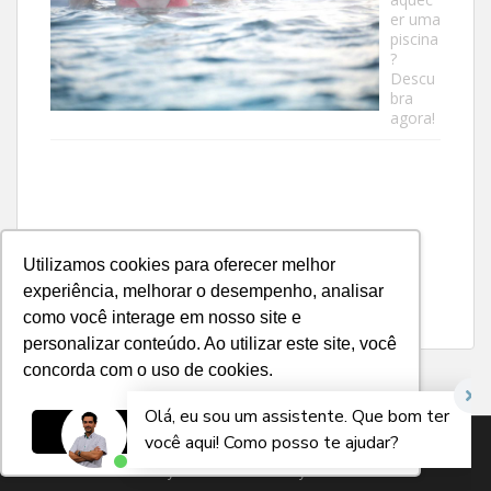
er uma
piscina
?
Descu
bra
agora!
Utilizamos cookies para oferecer melhor
experiência, melhorar o desempenho, analisar
como você interage em nosso site e
personalizar conteúdo. Ao utilizar este site, você
concorda com o uso de cookies.
Ok, entendi!
Kisoltec Aquecedor Solar
Todos os direitos reservados.
Theme by
Colorlib
Powered by
WordPress