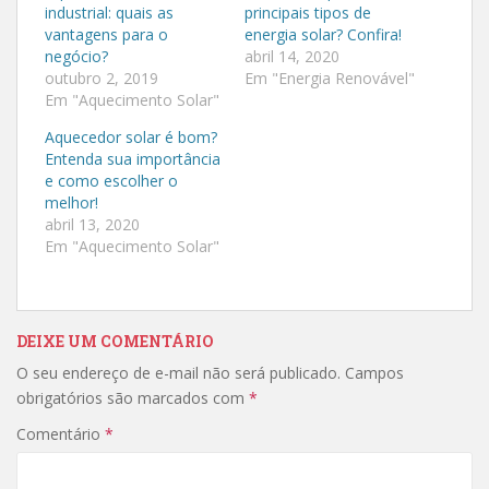
a
a
industrial: quais as
principais tipos de
c
c
o
o
vantagens para o
energia solar? Confira!
m
m
negócio?
abril 14, 2020
p
p
a
a
outubro 2, 2019
Em "Energia Renovável"
r
r
Em "Aquecimento Solar"
t
t
i
i
l
l
Aquecedor solar é bom?
h
h
a
a
Entenda sua importância
r
r
e como escolher o
n
n
o
o
melhor!
T
F
abril 13, 2020
w
a
i
c
Em "Aquecimento Solar"
t
e
t
b
e
o
r
o
(
k
a
(
DEIXE UM COMENTÁRIO
b
a
r
b
e
r
O seu endereço de e-mail não será publicado.
Campos
e
e
obrigatórios são marcados com
m
e
*
n
m
o
n
Comentário
*
v
o
a
v
j
a
a
j