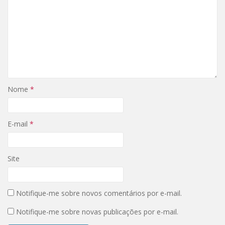
n
a
e
n
l
e
a
l
)
a
)
Nome
*
E-mail
*
Site
Notifique-me sobre novos comentários por e-mail.
Notifique-me sobre novas publicações por e-mail.