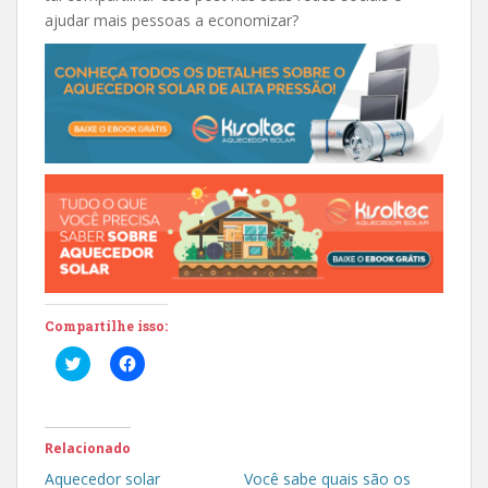
ajudar mais pessoas a economizar?
Compartilhe isso:
C
C
l
l
i
i
q
q
u
u
e
e
p
p
Relacionado
a
a
r
r
Aquecedor solar
Você sabe quais são os