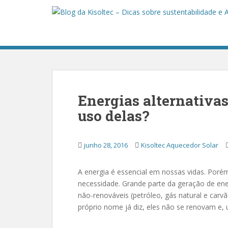
S
k
i
p
t
o
m
a
Energias alternativas
i
n
uso delas?
c
o
junho 28, 2016
Kisoltec Aquecedor Solar
n
t
e
A energia é essencial em nossas vidas. Poré
n
necessidade. Grande parte da geração de ene
t
não-renováveis (petróleo, gás natural e carvã
próprio nome já diz, eles não se renovam e, 