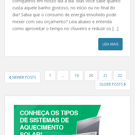
corriqueiros em nosso dia a dia. Mas você sabe quanto
custa aquele banho gostoso, no início ou no final do
dia? Sabia que o consumo de energia envolvido pode
mexer com seu orçamento? Leia abaixo e entenda
como aproveitar o tempo no chuveiro e reduzir os […]
LEIA MAIS
NAVEGAÇÃO POR POSTS
1
…
19
20
21
22
NEWER POSTS
OLDER POSTS