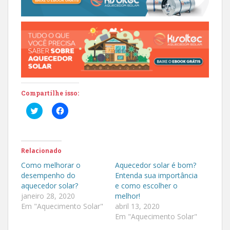
Compartilhe isso:
C
C
l
l
i
i
q
q
u
u
e
e
p
p
Relacionado
a
a
r
r
Como melhorar o
Aquecedor solar é bom?
a
a
desempenho do
Entenda sua importância
c
c
o
o
aquecedor solar?
e como escolher o
m
m
janeiro 28, 2020
melhor!
p
p
a
a
Em "Aquecimento Solar"
abril 13, 2020
r
r
t
t
Em "Aquecimento Solar"
i
i
l
l