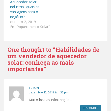
Aquecedor solar
h
h
a
a
industrial: quais as
r
r
vantagens para o
n
n
o
o
negócio?
T
F
outubro 2, 2019
w
a
i
c
Em "Aquecimento Solar"
t
e
t
b
e
o
r
o
(
k
a
(
One thought to “Habilidades de
b
a
r
b
um vendedor de aquecedor
e
r
e
e
solar: conheça as mais
m
e
n
m
importantes”
o
n
v
o
a
v
j
a
a
j
n
a
e
n
ELTON
l
e
dezembro 12, 2018 às 1:33 pm
a
l
)
a
Muito boa as informações.
)
RESPONDER