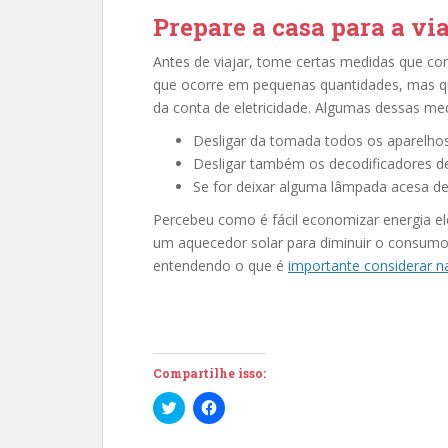
Prepare a casa para a v
Antes de viajar, tome certas medidas que con
que ocorre em pequenas quantidades, mas q
da conta de eletricidade. Algumas dessas me
Desligar da tomada todos os aparelho
Desligar também os decodificadores de 
Se for deixar alguma lâmpada acesa de
Percebeu como é fácil economizar energia elét
um aquecedor solar para diminuir o consumo c
entendendo o que é
importante considerar n
Compartilhe isso:
C
C
l
l
i
i
q
q