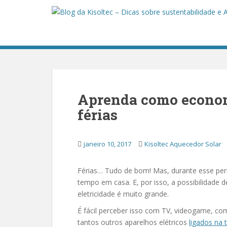
S
k
i
p
t
o
m
a
Aprenda como economi
i
n
férias
c
o
janeiro 10, 2017
Kisoltec Aquecedor Solar
n
t
e
Férias… Tudo de bom! Mas, durante esse pe
n
tempo em casa. E, por isso, a possibilidade
t
eletricidade é muito grande.
É fácil perceber isso com TV, videogame, com
tantos outros aparelhos elétricos
ligados na