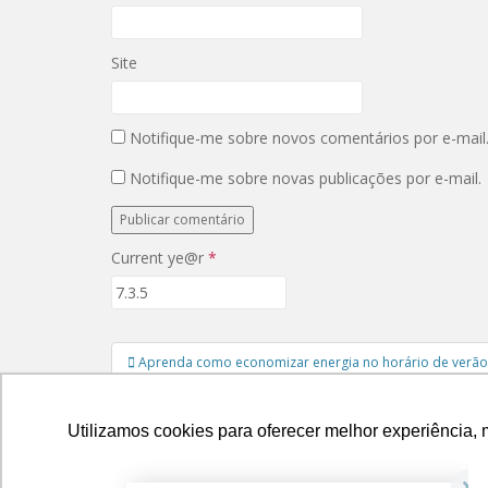
n
m
o
n
v
o
a
v
j
a
Site
a
j
n
a
e
n
l
e
a
l
Notifique-me sobre novos comentários por e-mail
)
a
)
Notifique-me sobre novas publicações por e-mail.
Current ye@r
*
Navegação
Aprenda como economizar energia no horário de verão
de
Post
Utilizamos cookies para oferecer melhor experiência, 