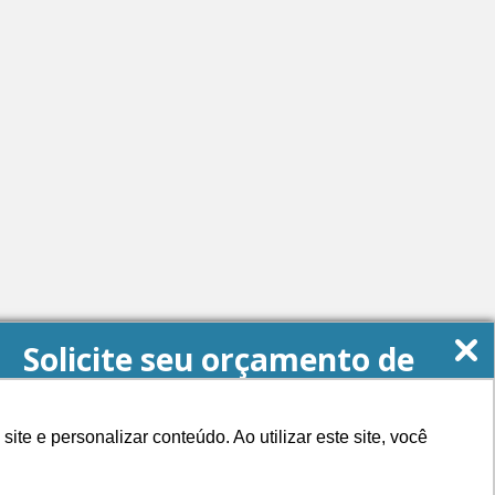
Solicite seu orçamento de
Energia Solar agora!
e e personalizar conteúdo. Ao utilizar este site, você
QUERO MEU ORÇAMENTO