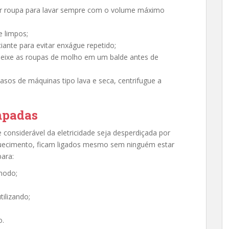
ar roupa para lavar sempre com o volume máximo
 limpos;
nte para evitar enxágue repetido;
, deixe as roupas de molho em um balde antes de
asos de máquinas tipo lava e seca, centrifugue a
mpadas
onsiderável da eletricidade seja desperdiçada por
quecimento, ficam ligados mesmo sem ninguém estar
para:
modo;
tilizando;
o.