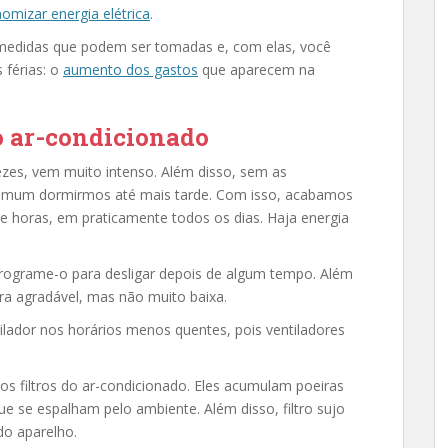
omizar energia elétrica
.
 medidas que podem ser tomadas e, com elas, você
 férias: o
aumento dos gastos
que aparecem na
do ar-condicionado
ezes, vem muito intenso. Além disso, sem as
omum dormirmos até mais tarde. Com isso, acabamos
 e horas, em praticamente todos os dias. Haja energia
programe-o para desligar depois de algum tempo. Além
ra agradável, mas não muito baixa.
ilador nos horários menos quentes, pois ventiladores
s filtros do ar-condicionado. Eles acumulam poeiras
ue se espalham pelo ambiente. Além disso, filtro sujo
do aparelho.