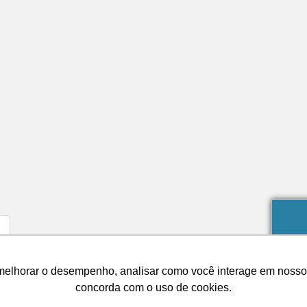
.
Cuidados com a água da piscina: descubra como economizar
melhorar o desempenho, analisar como você interage em nosso sit
concorda com o uso de cookies.